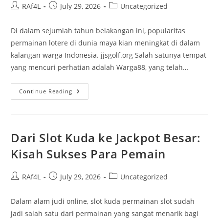
Post
Post
Post
RAf4L
July 29, 2026
Uncategorized
author:
published:
category:
Di dalam sejumlah tahun belakangan ini, popularitas
permainan lotere di dunia maya kian meningkat di dalam
kalangan warga Indonesia. jjsgolf.org Salah satunya tempat
yang mencuri perhatian adalah Warga88, yang telah…
Togel
Continue Reading
Di
Dunia
Maya:
Mengapa
Warga
88
Dari Slot Kuda ke Jackpot Besar:
Menjadi
Pilihan
Kisah Sukses Para Pemain
Favorit
Untuk
Para
Penjudi
Post
Post
Post
RAf4L
July 29, 2026
Uncategorized
author:
published:
category:
Dalam alam judi online, slot kuda permainan slot sudah
jadi salah satu dari permainan yang sangat menarik bagi