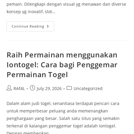
pemain. Dilengkapi dengan visual yg menawan dan diverse
konsep yg inovatif, slot…
Dari
Continue Reading
Slot
Kuda
Ke
Jackpot
Besar:
Kisah
Raih Permainan menggunakan
Sukses
Para
Iontogel: Cara bagi Penggemar
Pemain
Permainan Togel
Post
Post
Post
RAf4L
July 29, 2026
Uncategorized
author:
published:
category:
Dalam alam judi togel, senantiasa terdapat pencari cara
untuk memperbesar peluang anda memenangkan
penghargaan yang besar. Salah satu situs yang semakin
terkenal di kalangan penggemar togel adalah Iontogel.
Dengan memberikan…