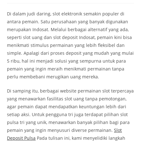
Di dalam judi daring, slot elektronik semakin populer di
antara pemain. Satu perusahaan yang banyak digunakan
merupakan Indosat. Melalui berbagai alternatif yang ada,
seperti slot uang dan slot deposit Indosat, pemain kini bisa
menikmati stimulus permainan yang lebih fleksibel dan
simple. Apalagi dari proses deposit yang mudah yang mulai
5 ribu, hal ini menjadi solusi yang sempurna untuk para
pemain yang ingin meraih menikmati permainan tanpa
perlu membebani merugikan uang mereka.
Di samping itu, berbagai website permainan slot terpercaya
yang menawarkan fasilitas slot uang tanpa pemotongan,
agar pemain dapat mendapatkan keuntungan lebih dari
setiap aksi. Untuk pengguna tri juga terdapat pilihan slot
pulsa tri yang unik, menawarkan banyak pilihan bagi para
pemain yang ingin menyusuri diverse permainan.
Slot
Deposit Pulsa
Pada tulisan ini, kami menyelidiki langkah