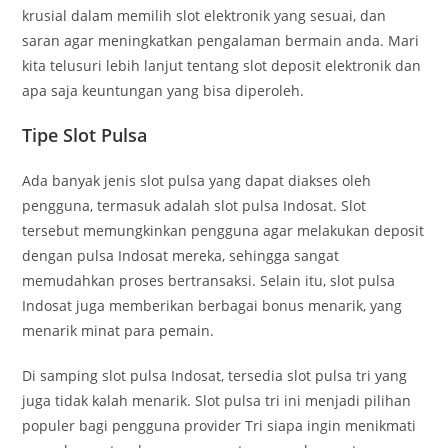
krusial dalam memilih slot elektronik yang sesuai, dan
saran agar meningkatkan pengalaman bermain anda. Mari
kita telusuri lebih lanjut tentang slot deposit elektronik dan
apa saja keuntungan yang bisa diperoleh.
Tipe Slot Pulsa
Ada banyak jenis slot pulsa yang dapat diakses oleh
pengguna, termasuk adalah slot pulsa Indosat. Slot
tersebut memungkinkan pengguna agar melakukan deposit
dengan pulsa Indosat mereka, sehingga sangat
memudahkan proses bertransaksi. Selain itu, slot pulsa
Indosat juga memberikan berbagai bonus menarik, yang
menarik minat para pemain.
Di samping slot pulsa Indosat, tersedia slot pulsa tri yang
juga tidak kalah menarik. Slot pulsa tri ini menjadi pilihan
populer bagi pengguna provider Tri siapa ingin menikmati