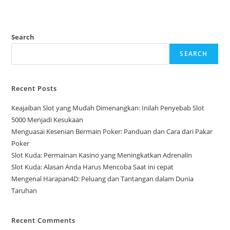
Search
SEARCH
Recent Posts
Keajaiban Slot yang Mudah Dimenangkan: Inilah Penyebab Slot
5000 Menjadi Kesukaan
Menguasai Kesenian Bermain Poker: Panduan dan Cara dari Pakar
Poker
Slot Kuda: Permainan Kasino yang Meningkatkan Adrenalin
Slot Kuda: Alasan Anda Harus Mencoba Saat ini cepat
Mengenal Harapan4D: Peluang dan Tantangan dalam Dunia
Taruhan
Recent Comments