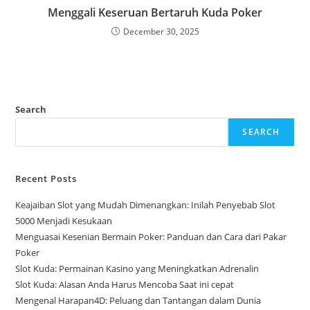
Menggali Keseruan Bertaruh Kuda Poker
December 30, 2025
Search
SEARCH
Recent Posts
Keajaiban Slot yang Mudah Dimenangkan: Inilah Penyebab Slot
5000 Menjadi Kesukaan
Menguasai Kesenian Bermain Poker: Panduan dan Cara dari Pakar
Poker
Slot Kuda: Permainan Kasino yang Meningkatkan Adrenalin
Slot Kuda: Alasan Anda Harus Mencoba Saat ini cepat
Mengenal Harapan4D: Peluang dan Tantangan dalam Dunia