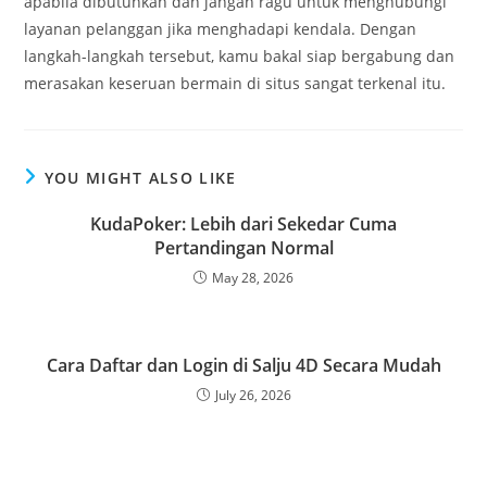
apabila dibutuhkan dan jangan ragu untuk menghubungi
layanan pelanggan jika menghadapi kendala. Dengan
langkah-langkah tersebut, kamu bakal siap bergabung dan
merasakan keseruan bermain di situs sangat terkenal itu.
YOU MIGHT ALSO LIKE
KudaPoker: Lebih dari Sekedar Cuma
Pertandingan Normal
May 28, 2026
Cara Daftar dan Login di Salju 4D Secara Mudah
July 26, 2026