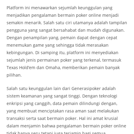
Platform ini menawarkan sejumlah keunggulan yang
menjadikan pengalaman bermain poker online menjadi
semakin menarik. Salah satu ciri utamanya adalah tampilan
pengguna yang sangat bersahabat dan mudah digunakan.
Dengan penampilan yang, pemain dapat dengan cepat
menemukan game yang sehingga tidak merasakan
kebingungan. Di samping itu, platform ini menyediakan
sejumlah jenis permainan poker yang terkenal, termasuk
Texas Hold’em dan Omaha, memberikan pemain banyak
pilihan.
Salah satu keunggulan lain dari Generasipoker adalah
sistem keamanan yang sangat tinggi. Dengan teknologi
enkripsi yang canggih, data pemain dilindungi dengan,
yang membuat menciptakan rasa aman saat melakukan
transaksi serta saat bermain poker. Hal ini amat krusial
dalam menjamin bahwa pengalaman bermain poker online
tidak hanya seru tetapi juga terjamin bagi semua