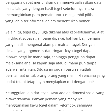
pengguna dapat menuliskan dan memvisualisasikan data
masa lalu yang dengan hasil togel sebelumnya, maka
memungkinkan para pemain untuk mengambil pilihan
yang lebih terinformasi dalam menentukan nomor.
Selain itu, togel kayu juga dikenal atas kepraktisannya. Alat
ini dibuat supaya gampang dipakai, bahkan bagi pemain
yang masih mengenal alam permainan togel. Dengan
desain yang ergonomis dan ringan, kayu togel dapat
dibawa pergi ke mana saja, sehingga pengguna dapat
melaksana analisa kapan saja atau di mana pun tanpa
adanya rintangan. Situasi ini sudah pasti sangatlah
bermanfaat untuk orang-orang yang memiliki rencana yang
padat tetapi tetap ingin menyiapkan diri dengan baik.
Keunggulan lain dari togel kayu adalah dimensi sosial yang
ditawarkannya. Banyak pemain yang menyukai
menggunakan kayu togel dalam kelompok, sehingga