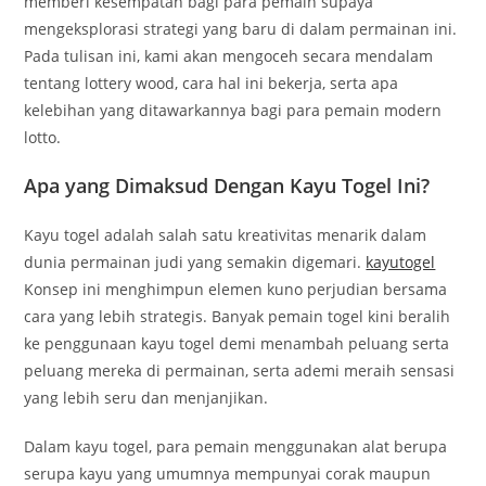
memberi kesempatan bagi para pemain supaya
mengeksplorasi strategi yang baru di dalam permainan ini.
Pada tulisan ini, kami akan mengoceh secara mendalam
tentang lottery wood, cara hal ini bekerja, serta apa
kelebihan yang ditawarkannya bagi para pemain modern
lotto.
Apa yang Dimaksud Dengan Kayu Togel Ini?
Kayu togel adalah salah satu kreativitas menarik dalam
dunia permainan judi yang semakin digemari.
kayutogel
Konsep ini menghimpun elemen kuno perjudian bersama
cara yang lebih strategis. Banyak pemain togel kini beralih
ke penggunaan kayu togel demi menambah peluang serta
peluang mereka di permainan, serta ademi meraih sensasi
yang lebih seru dan menjanjikan.
Dalam kayu togel, para pemain menggunakan alat berupa
serupa kayu yang umumnya mempunyai corak maupun