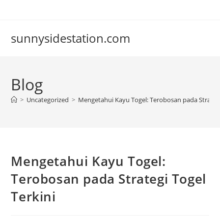
Skip
to
content
sunnysidestation.com
Blog
>
Uncategorized
>
Mengetahui Kayu Togel: Terobosan pada Strategi
Mengetahui Kayu Togel:
Terobosan pada Strategi Togel
Terkini