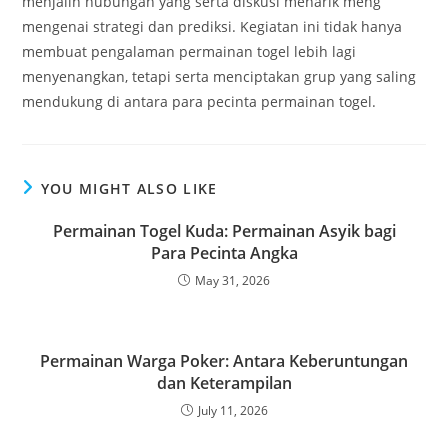
menjalin hubungan yang serta diskusi menarik meng
mengenai strategi dan prediksi. Kegiatan ini tidak hanya
membuat pengalaman permainan togel lebih lagi
menyenangkan, tetapi serta menciptakan grup yang saling
mendukung di antara para pecinta permainan togel.
YOU MIGHT ALSO LIKE
Permainan Togel Kuda: Permainan Asyik bagi
Para Pecinta Angka
May 31, 2026
Permainan Warga Poker: Antara Keberuntungan
dan Keterampilan
July 11, 2026