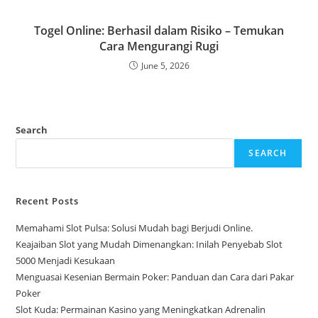
Togel Online: Berhasil dalam Risiko – Temukan
Cara Mengurangi Rugi
June 5, 2026
Search
SEARCH
Recent Posts
Memahami Slot Pulsa: Solusi Mudah bagi Berjudi Online.
Keajaiban Slot yang Mudah Dimenangkan: Inilah Penyebab Slot
5000 Menjadi Kesukaan
Menguasai Kesenian Bermain Poker: Panduan dan Cara dari Pakar
Poker
Slot Kuda: Permainan Kasino yang Meningkatkan Adrenalin