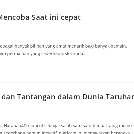
Mencoba Saat ini cepat
sebagai banyak pilihan yang amat menarik bagi banyak pemain.
tem permainan yang sederhana, slot kuda…
 dan Tantangan dalam Dunia Taruha
rm Harapan4D muncul sebagai salah satu satu tempat yang memik
g sederhana namun inovatif, platform ini menawarkan beraneka…