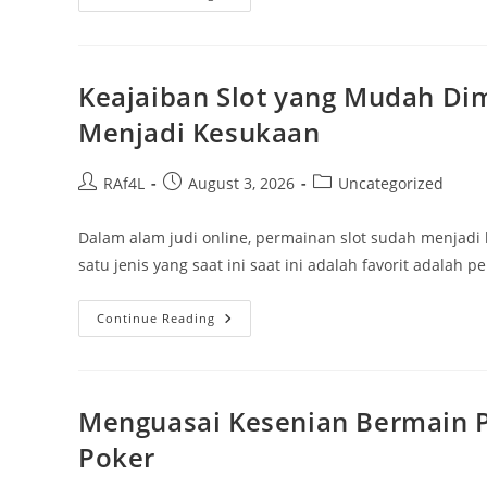
Slot
Pulsa:
Solusi
Mudah
Bagi
Berjudi
Keajaiban Slot yang Mudah Di
Online.
Menjadi Kesukaan
Post
Post
Post
RAf4L
August 3, 2026
Uncategorized
author:
published:
category:
Dalam alam judi online, permainan slot sudah menjadi 
satu jenis yang saat ini saat ini adalah favorit adalah 
Keajaiban
Continue Reading
Slot
Yang
Mudah
Dimenangkan:
Inilah
Penyebab
Menguasai Kesenian Bermain P
Slot
5000
Poker
Menjadi
Kesukaan