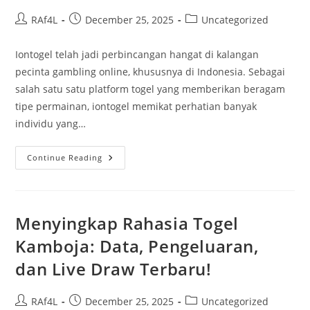
Post
Post
Post
RAf4L
December 25, 2025
Uncategorized
author:
published:
category:
Iontogel telah jadi perbincangan hangat di kalangan
pecinta gambling online, khususnya di Indonesia. Sebagai
salah satu satu platform togel yang memberikan beragam
tipe permainan, iontogel memikat perhatian banyak
individu yang…
Dari
Continue Reading
Pemula
Hingga
Ahli:
Panduan
Lengkap
Iontogel
Menyingkap Rahasia Togel
Kamboja: Data, Pengeluaran,
dan Live Draw Terbaru!
Post
Post
Post
RAf4L
December 25, 2025
Uncategorized