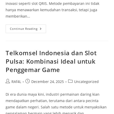
inovasi seperti slot QRIS. Metode pembayaran ini tidak
hanya menawarkan kemudahan transaksi, tetapi juga
memberikan…
Panduan
Continue Reading
Lengkap
Bermain
Slot
QRIS:
Strategi
Menang
Telkomsel Indonesia dan Slot
Besar
Pulsa: Kombinasi Ideal untuk
Penggemar Game
Post
Post
Post
RAf4L
December 24, 2025
Uncategorized
author:
published:
category:
Di era dunia maya kini, industri permainan daring kian
mendapatkan perhatian, terutama dari antara pecinta
game dalam negeri. Salah satu metode untuk menyaksikan
pengalaman bermain yang lebih menarik dan