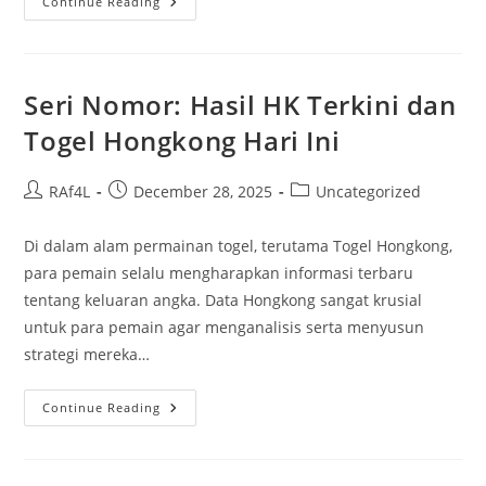
Mencari
Continue Reading
Hasil
HK
:
Strategi
Cerdas
Untuk
Seri Nomor: Hasil HK Terkini dan
Peserta
Toto
Togel Hongkong Hari Ini
Post
Post
Post
RAf4L
December 28, 2025
Uncategorized
author:
published:
category:
Di dalam alam permainan togel, terutama Togel Hongkong,
para pemain selalu mengharapkan informasi terbaru
tentang keluaran angka. Data Hongkong sangat krusial
untuk para pemain agar menganalisis serta menyusun
strategi mereka…
Seri
Continue Reading
Nomor:
Hasil
HK
Terkini
Dan