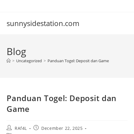
Skip
to
content
sunnysidestation.com
Blog
>
Uncategorized
>
Panduan Togel: Deposit dan Game
Panduan Togel: Deposit dan
Game
Post
Post
RAf4L
December 22, 2025
author:
published: