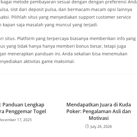
kan bagai metode pembayaran sesuai dengan dengan preferensi And
ulsa, slot dari deposit pulsa, dan bermacam-macam opsi lainnya
si. Pilihlah situs yang menyediakan support customer service
kapan saja masalah yang muncul yang terjadi.
ri situs. Platform yang terpercaya biasanya memberikan info yang
tus yang tidak hanya hanya memberi bonus besar, tetapi juga
engan menerapkan panduan ini, Anda sekalian bisa menemukan
enyediakan aktivitas game maksimal.
Y: Panduan Lengkap
Mendapatkan Juara di Kuda
ra Penggemar Togel
Poker: Pengalaman Asli dan
Motivasi
December 17, 2025
July 26, 2026