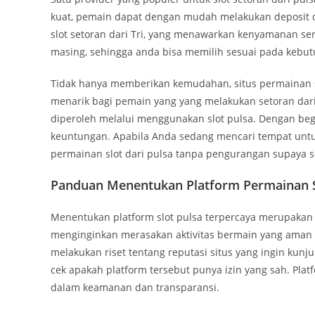
kuat, pemain dapat dengan mudah melakukan deposit da
slot setoran dari Tri, yang menawarkan kenyamanan se
masing, sehingga anda bisa memilih sesuai pada kebut
Tidak hanya memberikan kemudahan, situs permainan s
menarik bagi pemain yang yang melakukan setoran dar
diperoleh melalui menggunakan slot pulsa. Dengan be
keuntungan. Apabila Anda sedang mencari tempat untu
permainan slot dari pulsa tanpa pengurangan supaya s
Panduan Menentukan Platform Permainan S
Menentukan platform slot pulsa terpercaya merupakan
menginginkan merasakan aktivitas bermain yang aman
melakukan riset tentang reputasi situs yang ingin kunj
cek apakah platform tersebut punya izin yang sah. Plat
dalam keamanan dan transparansi.