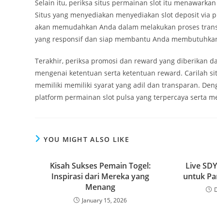
Selain itu, periksa situs permainan slot itu menawar
Situs yang menyediakan menyediakan slot deposit via p
akan memudahkan Anda dalam melakukan proses transak
yang responsif dan siap membantu Anda membutuhkan 
Terakhir, periksa promosi dan reward yang diberikan da
mengenai ketentuan serta ketentuan reward. Carilah si
memiliki memiliki syarat yang adil dan transparan. D
platform permainan slot pulsa yang terpercaya serta m
YOU MIGHT ALSO LIKE
Kisah Sukses Pemain Togel:
Live SD
Inspirasi dari Mereka yang
untuk Pa
Menang
January 15, 2026