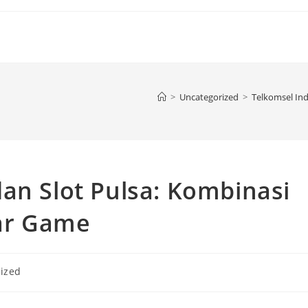
>
Uncategorized
>
Telkomsel In
an Slot Pulsa: Kombinasi
ar Game
ized