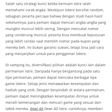
Salah satu strategi kunci ketika bermain lotre ialah
memahami corak angka. Meskipun lotere bersifat random,
sebagian peserta percaya bahwa dengan studi hasil-hasil
sebelumnya, para pemain dapat mencari angka-angka yang
mungkin muncul lebih sering. Dengan mencatat nomor
yang cenderung muncul, peserta bisa membuat keputusan
yang lebih cerdas saat memilih nomor pada kupon yang
mereka beli. Ini bukan garansi sukses, tetapi bisa jadi cara
yang menjanjikan untuk para penggemar lotere.
Di samping itu, diversifikasi pilihan adalah kunci lain dalam
permainan lotre. Daripada hanya bergantung pada satu
tipe permainan, pemain dapat mencoba berbagai tipe
game lotere. Setiap jenis menawarkan kesempatan dan
hadiah yang unik. Dengan berpindah di antara permainan,
pemain dapat meningkatkan kesempatan dirinya untuk
meraih kemenangan dan mencari game yang sesuai dari
taktik mereka.
dewi 4d
Dewi 4D lotre, contohnya, memberi