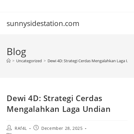
Skip
to
content
sunnysidestation.com
Blog
>
Uncategorized
>
Dewi 4D: Strategi Cerdas Mengalahkan Laga Und
Dewi 4D: Strategi Cerdas
Mengalahkan Laga Undian
Post
Post
RAf4L
December 28, 2025
author:
published: