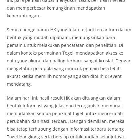
ini, para pemain dapat menyusun taktik bermain mereka
dan memperbesar kemungkinan mendapatkan
keberuntungan.
Semua pengeluaran HK yang telah terjadi tercantum dalam
bentuk yang mudah dipahami, memungkinkan para
pemain untuk melakukan pencatatan dan penelitian. Di
dalam konteks permainan Togel, mendapatkan akses ke
data yang akurat dan paling terbaru sangat krusial. Dengan
mengetahui pola-pola yang muncul, pemain bisa lebih
akurat ketika memilih nomor yang akan dipilih di event
mendatang.
Malam hari ini, hasil result HK akan dituangkan dalam
bentuk informasi yang jelas dan terorganisir, membuat
memudahkan semua penikmat togel untuk mencermati
perubahan dan hasil terbaru. Dengan demikian, mereka
bisa tetap terhubung dengan informasi terbaru tentang
Togel Hongkong serta bersiap untuk undian selanjutnya.