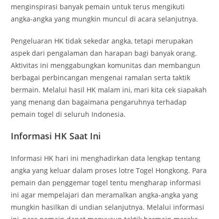
menginspirasi banyak pemain untuk terus mengikuti
angka-angka yang mungkin muncul di acara selanjutnya.
Pengeluaran HK tidak sekedar angka, tetapi merupakan
aspek dari pengalaman dan harapan bagi banyak orang.
Aktivitas ini menggabungkan komunitas dan membangun
berbagai perbincangan mengenai ramalan serta taktik
bermain. Melalui hasil HK malam ini, mari kita cek siapakah
yang menang dan bagaimana pengaruhnya terhadap
pemain togel di seluruh Indonesia.
Informasi HK Saat Ini
Informasi HK hari ini menghadirkan data lengkap tentang
angka yang keluar dalam proses lotre Togel Hongkong. Para
pemain dan penggemar togel tentu mengharap informasi
ini agar mempelajari dan meramalkan angka-angka yang
mungkin hasilkan di undian selanjutnya. Melalui informasi