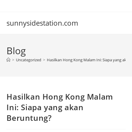
Skip
to
content
sunnysidestation.com
Blog
>
Uncategorized
>
Hasilkan Hong Kong Malam Ini: Siapa yang akan
Hasilkan Hong Kong Malam
Ini: Siapa yang akan
Beruntung?