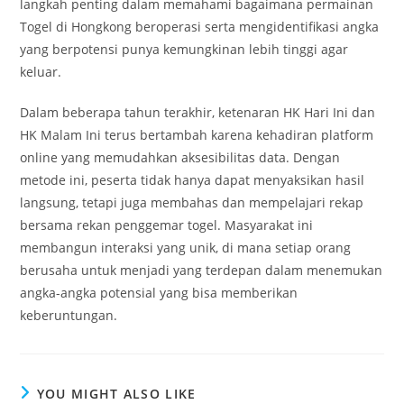
langkah penting dalam memahami bagaimana permainan
Togel di Hongkong beroperasi serta mengidentifikasi angka
yang berpotensi punya kemungkinan lebih tinggi agar
keluar.
Dalam beberapa tahun terakhir, ketenaran HK Hari Ini dan
HK Malam Ini terus bertambah karena kehadiran platform
online yang memudahkan aksesibilitas data. Dengan
metode ini, peserta tidak hanya dapat menyaksikan hasil
langsung, tetapi juga membahas dan mempelajari rekap
bersama rekan penggemar togel. Masyarakat ini
membangun interaksi yang unik, di mana setiap orang
berusaha untuk menjadi yang terdepan dalam menemukan
angka-angka potensial yang bisa memberikan
keberuntungan.
YOU MIGHT ALSO LIKE