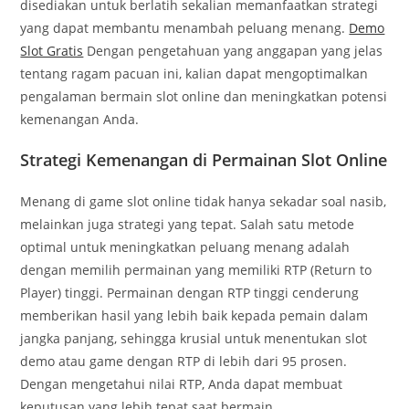
disediakan untuk berlatih sekalian memanfaatkan strategi
yang dapat membantu menambah peluang menang.
Demo
Slot Gratis
Dengan pengetahuan yang anggapan yang jelas
tentang ragam pacuan ini, kalian dapat mengoptimalkan
pengalaman bermain slot online dan meningkatkan potensi
kemenangan Anda.
Strategi Kemenangan di Permainan Slot Online
Menang di game slot online tidak hanya sekadar soal nasib,
melainkan juga strategi yang tepat. Salah satu metode
optimal untuk meningkatkan peluang menang adalah
dengan memilih permainan yang memiliki RTP (Return to
Player) tinggi. Permainan dengan RTP tinggi cenderung
memberikan hasil yang lebih baik kepada pemain dalam
jangka panjang, sehingga krusial untuk menentukan slot
demo atau game dengan RTP di lebih dari 95 prosen.
Dengan mengetahui nilai RTP, Anda dapat membuat
keputusan yang lebih tepat saat bermain.