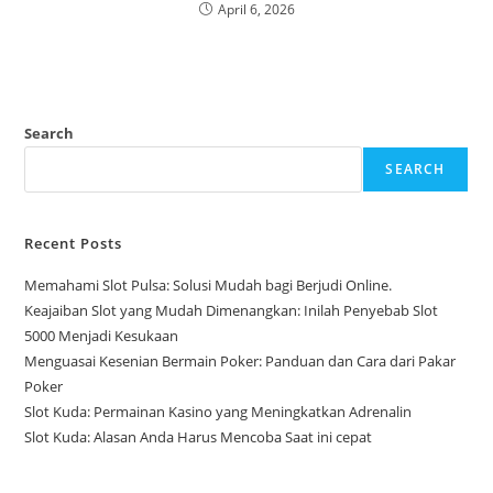
April 6, 2026
Search
SEARCH
Recent Posts
Memahami Slot Pulsa: Solusi Mudah bagi Berjudi Online.
Keajaiban Slot yang Mudah Dimenangkan: Inilah Penyebab Slot
5000 Menjadi Kesukaan
Menguasai Kesenian Bermain Poker: Panduan dan Cara dari Pakar
Poker
Slot Kuda: Permainan Kasino yang Meningkatkan Adrenalin
Slot Kuda: Alasan Anda Harus Mencoba Saat ini cepat