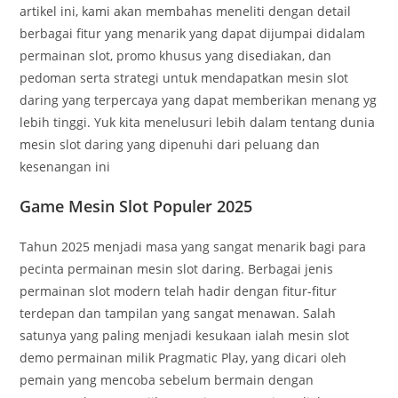
artikel ini, kami akan membahas meneliti dengan detail
berbagai fitur yang menarik yang dapat dijumpai didalam
permainan slot, promo khusus yang disediakan, dan
pedoman serta strategi untuk mendapatkan mesin slot
daring yang terpercaya yang dapat memberikan menang yg
lebih tinggi. Yuk kita menelusuri lebih dalam tentang dunia
mesin slot daring yang dipenuhi dari peluang dan
kesenangan ini
Game Mesin Slot Populer 2025
Tahun 2025 menjadi masa yang sangat menarik bagi para
pecinta permainan mesin slot daring. Berbagai jenis
permainan slot modern telah hadir dengan fitur-fitur
terdepan dan tampilan yang sangat menawan. Salah
satunya yang paling menjadi kesukaan ialah mesin slot
demo permainan milik Pragmatic Play, yang dicari oleh
pemain yang mencoba sebelum bermain dengan