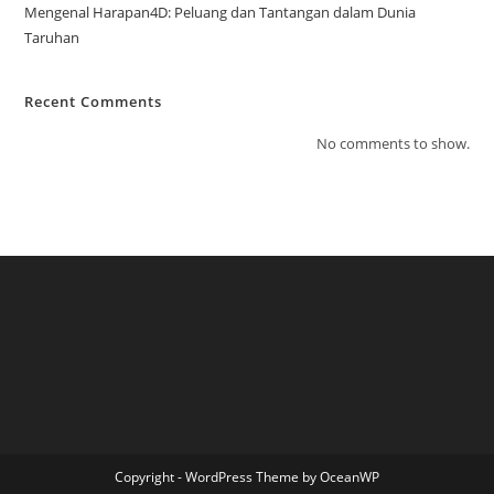
Mengenal Harapan4D: Peluang dan Tantangan dalam Dunia
Taruhan
Recent Comments
No comments to show.
Copyright - WordPress Theme by OceanWP