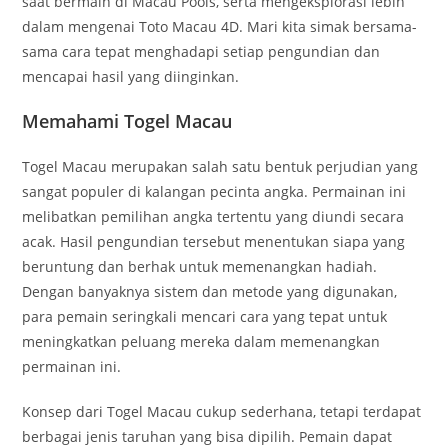
saat bermain di Macau Pools, serta mengeksplorasi lebih
dalam mengenai Toto Macau 4D. Mari kita simak bersama-
sama cara tepat menghadapi setiap pengundian dan
mencapai hasil yang diinginkan.
Memahami Togel Macau
Togel Macau merupakan salah satu bentuk perjudian yang
sangat populer di kalangan pecinta angka. Permainan ini
melibatkan pemilihan angka tertentu yang diundi secara
acak. Hasil pengundian tersebut menentukan siapa yang
beruntung dan berhak untuk memenangkan hadiah.
Dengan banyaknya sistem dan metode yang digunakan,
para pemain seringkali mencari cara yang tepat untuk
meningkatkan peluang mereka dalam memenangkan
permainan ini.
Konsep dari Togel Macau cukup sederhana, tetapi terdapat
berbagai jenis taruhan yang bisa dipilih. Pemain dapat