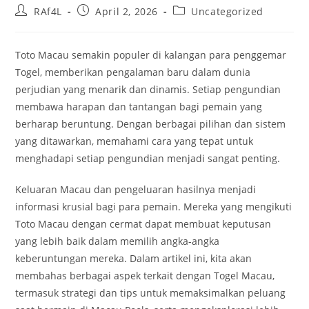
Post
Post
Post
RAf4L
April 2, 2026
Uncategorized
author:
published:
category:
Toto Macau semakin populer di kalangan para penggemar
Togel, memberikan pengalaman baru dalam dunia
perjudian yang menarik dan dinamis. Setiap pengundian
membawa harapan dan tantangan bagi pemain yang
berharap beruntung. Dengan berbagai pilihan dan sistem
yang ditawarkan, memahami cara yang tepat untuk
menghadapi setiap pengundian menjadi sangat penting.
Keluaran Macau dan pengeluaran hasilnya menjadi
informasi krusial bagi para pemain. Mereka yang mengikuti
Toto Macau dengan cermat dapat membuat keputusan
yang lebih baik dalam memilih angka-angka
keberuntungan mereka. Dalam artikel ini, kita akan
membahas berbagai aspek terkait dengan Togel Macau,
termasuk strategi dan tips untuk memaksimalkan peluang