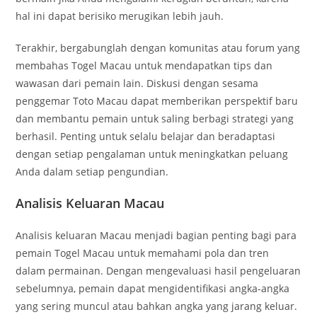
hal ini dapat berisiko merugikan lebih jauh.
Terakhir, bergabunglah dengan komunitas atau forum yang
membahas Togel Macau untuk mendapatkan tips dan
wawasan dari pemain lain. Diskusi dengan sesama
penggemar Toto Macau dapat memberikan perspektif baru
dan membantu pemain untuk saling berbagi strategi yang
berhasil. Penting untuk selalu belajar dan beradaptasi
dengan setiap pengalaman untuk meningkatkan peluang
Anda dalam setiap pengundian.
Analisis Keluaran Macau
Analisis keluaran Macau menjadi bagian penting bagi para
pemain Togel Macau untuk memahami pola dan tren
dalam permainan. Dengan mengevaluasi hasil pengeluaran
sebelumnya, pemain dapat mengidentifikasi angka-angka
yang sering muncul atau bahkan angka yang jarang keluar.