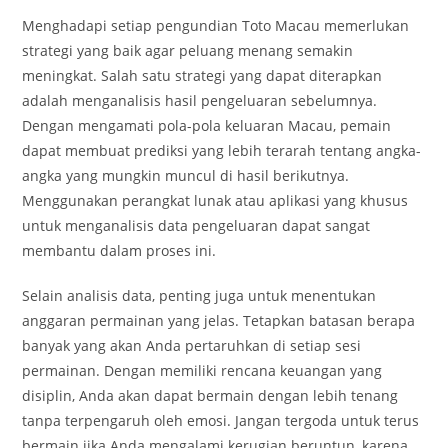
Menghadapi setiap pengundian Toto Macau memerlukan
strategi yang baik agar peluang menang semakin
meningkat. Salah satu strategi yang dapat diterapkan
adalah menganalisis hasil pengeluaran sebelumnya.
Dengan mengamati pola-pola keluaran Macau, pemain
dapat membuat prediksi yang lebih terarah tentang angka-
angka yang mungkin muncul di hasil berikutnya.
Menggunakan perangkat lunak atau aplikasi yang khusus
untuk menganalisis data pengeluaran dapat sangat
membantu dalam proses ini.
Selain analisis data, penting juga untuk menentukan
anggaran permainan yang jelas. Tetapkan batasan berapa
banyak yang akan Anda pertaruhkan di setiap sesi
permainan. Dengan memiliki rencana keuangan yang
disiplin, Anda akan dapat bermain dengan lebih tenang
tanpa terpengaruh oleh emosi. Jangan tergoda untuk terus
bermain jika Anda mengalami kerugian beruntun, karena