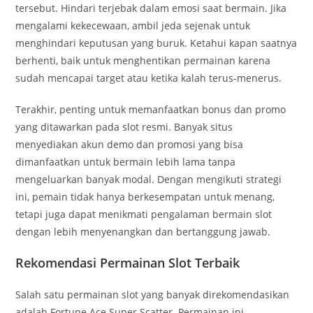
tersebut. Hindari terjebak dalam emosi saat bermain. Jika
mengalami kekecewaan, ambil jeda sejenak untuk
menghindari keputusan yang buruk. Ketahui kapan saatnya
berhenti, baik untuk menghentikan permainan karena
sudah mencapai target atau ketika kalah terus-menerus.
Terakhir, penting untuk memanfaatkan bonus dan promo
yang ditawarkan pada slot resmi. Banyak situs
menyediakan akun demo dan promosi yang bisa
dimanfaatkan untuk bermain lebih lama tanpa
mengeluarkan banyak modal. Dengan mengikuti strategi
ini, pemain tidak hanya berkesempatan untuk menang,
tetapi juga dapat menikmati pengalaman bermain slot
dengan lebih menyenangkan dan bertanggung jawab.
Rekomendasi Permainan Slot Terbaik
Salah satu permainan slot yang banyak direkomendasikan
adalah Fortune Ace Super Scatter. Permainan ini