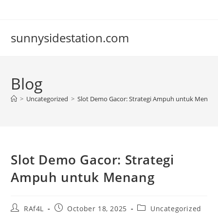
Skip
to
content
sunnysidestation.com
Blog
>
Uncategorized
>
Slot Demo Gacor: Strategi Ampuh untuk Menan
Slot Demo Gacor: Strategi
Ampuh untuk Menang
Post
Post
Post
RAf4L
October 18, 2025
Uncategorized
author:
published:
category: