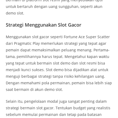
untuk bertaruh dengan uang sungguhan, seperti akun
demo slot.
Strategi Menggunakan Slot Gacor
Menggunakan slot gacor seperti Fortune Ace Super Scatter
dari Pragmatic Play memerlukan strategi yang tepat agar
pemain dapat memaksimalkan peluang menang. Pertama-
tama, pemilihannya harus tepat. Mengetahui kapan waktu
yang tepat untuk bermain slot demo dan slot resmi bisa
menjadi kunci sukses. Slot demo bisa dijadikan alat untuk
menguji berbagai strategi tanpa risiko kehilangan uang.
Dengan memahami pola permainan, pemain bisa lebih siap
saat bermain di akun demo slot.
Selain itu, pengelolaan modal juga sangat penting dalam
strategi bermain slot gacor. Tentukan budget yang realistis
sebelum memulai permainan dan tetap pada batasan