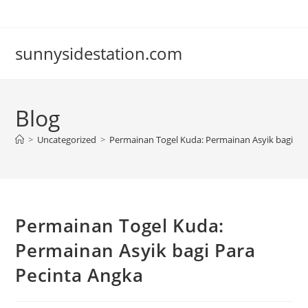
Skip
to
content
sunnysidestation.com
Blog
>
Uncategorized
>
Permainan Togel Kuda: Permainan Asyik bagi Pa
Permainan Togel Kuda:
Permainan Asyik bagi Para
Pecinta Angka