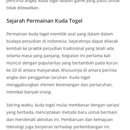
pencinta angka, kuda togel adalah game yang patut untuk
tidak dilewatkan.
Sejarah Permainan Kuda Togel
Permainan kuda togel memiliki asal yang dalam dalam
budaya perjudian di Indonesia. Sejarahnya dapat dilacak
kembali ke praktik perjudian tradisional yang telah ada
selama masa yang panjang. Kegiatan ini pertama kali
muncul dengan popularitas yang bertambah pada kurun
ke-20 di antara masyarakat, khususnya di antara pecinta
angka dan penggemar taruhan. Kuda togel
menggabungkan elemen kesenangan dan pertaruhan,
memikat banyak orang.
Seiring waktu, kuda togel mulai membesar dengan variasi
yang berbeda, menciptakan metode baru untuk bermain
dan menikmati aktivitas ini. Pembaruan dan kemajuan
teknologi juga berperan terhadap perkembangan ini.