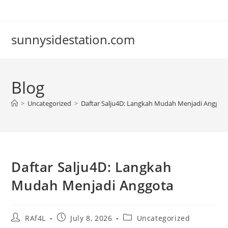
Skip
to
content
sunnysidestation.com
Blog
>
Uncategorized
>
Daftar Salju4D: Langkah Mudah Menjadi Anggot
Daftar Salju4D: Langkah
Mudah Menjadi Anggota
Post
Post
Post
RAf4L
July 8, 2026
Uncategorized
author:
published:
category: