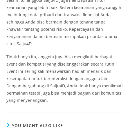
Selain itu, anggota Salju4D juga mendapatkan fitur
keamanan yang lebih baik. Sistem keamanan yang canggih
melindungi data pribadi dan transaksi finansial Anda,
sehingga Anda bisa bermain dengan tenang tanpa
khawatir tentang potensi risiko. Kepercayaan dan
kenyamanan dalam bermain merupakan prioritas utama
situs Salju4D.
Tidak hanya itu, anggota juga bisa mengikuti berbagai
event dan kompetisi yang diselenggarakan secara rutin.
Event ini sering kali menawarkan hadiah menarik dan
kesempatan untuk berinteraksi dengan anggota lain.
Dengan bergabung di Salju4D, Anda tidak hanya menikmati
permainan tetapi juga bisa menjadi bagian dari komunitas
yang menyenangkan.
YOU MIGHT ALSO LIKE