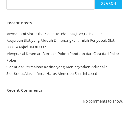
SEARCH
Recent Posts
Memahami Slot Pulsa: Solusi Mudah bagi Berjudi Online.
Keajaiban Slot yang Mudah Dimenangkan: Inilah Penyebab Slot
5000 Menjadi Kesukaan
Menguasai Kesenian Bermain Poker: Panduan dan Cara dari Pakar
Poker
Slot Kuda: Permainan Kasino yang Meningkatkan Adrenalin
Slot Kuda: Alasan Anda Harus Mencoba Saat ini cepat
Recent Comments
No comments to show.