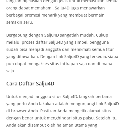
langkah dijelaskan dengan jelas untuk memastikan semua
orang dapat memahami. Salju4D juga menawarkan
berbagai promosi menarik yang membuat bermain
semakin seru.
Bergabung dengan Salju4D sangatlah mudah. Cukup
melalui proses daftar Salju4D yang simpel, pengguna
sudah bisa menjadi anggota dan menikmati semua fitur
yang ditawarkan. Dengan link Salju4D yang tersedia, siapa
pun dapat mengakses situs ini kapan saja dan di mana
saja.
Cara Daftar Salju4D
Untuk menjadi anggota situs Salju4D, langkah pertama
yang perlu Anda lakukan adalah mengunjungi link Salju4D
di browser Anda. Pastikan Anda mengetik alamat situs
dengan benar untuk menghindari situs palsu. Setelah itu,
Anda akan disambut oleh halaman utama yang