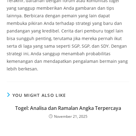
Terakhir, daftarlah dengan forum atau komunitas togel
yang sanggup memberikan Anda gambaran dan tips
lainnya. Berbicara dengan pemain yang lain dapat
membuka pikiran Anda terhadap strategi yang baru dan
pandangan yang kredibel. Cerita dari pemburu togel lain
bisa sungguh penting, terutama jika mereka pernah ikut
serta di laga yang sama seperti SGP, SGP, dan SDY. Dengan
strategi ini, Anda sanggup menambah probabilitas
kemenangan dan mendapatkan pengalaman bermain yang
lebih berkesan.
YOU MIGHT ALSO LIKE
Togel: Analisa dan Ramalan Angka Terpercaya
November 21, 2025