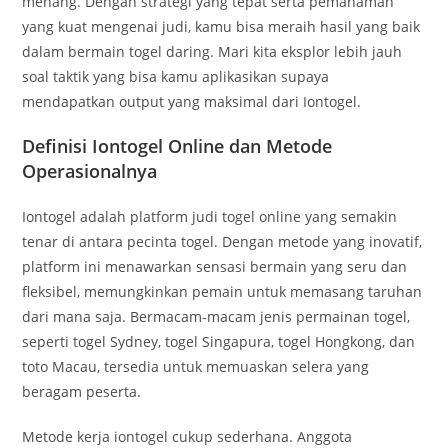
menang. Dengan strategi yang tepat serta pemahaman
yang kuat mengenai judi, kamu bisa meraih hasil yang baik
dalam bermain togel daring. Mari kita eksplor lebih jauh
soal taktik yang bisa kamu aplikasikan supaya
mendapatkan output yang maksimal dari Iontogel.
Definisi Iontogel Online dan Metode
Operasionalnya
Iontogel adalah platform judi togel online yang semakin
tenar di antara pecinta togel. Dengan metode yang inovatif,
platform ini menawarkan sensasi bermain yang seru dan
fleksibel, memungkinkan pemain untuk memasang taruhan
dari mana saja. Bermacam-macam jenis permainan togel,
seperti togel Sydney, togel Singapura, togel Hongkong, dan
toto Macau, tersedia untuk memuaskan selera yang
beragam peserta.
Metode kerja iontogel cukup sederhana. Anggota