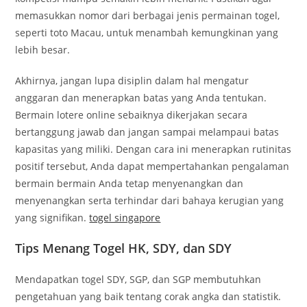
memasukkan nomor dari berbagai jenis permainan togel,
seperti toto Macau, untuk menambah kemungkinan yang
lebih besar.
Akhirnya, jangan lupa disiplin dalam hal mengatur
anggaran dan menerapkan batas yang Anda tentukan.
Bermain lotere online sebaiknya dikerjakan secara
bertanggung jawab dan jangan sampai melampaui batas
kapasitas yang miliki. Dengan cara ini menerapkan rutinitas
positif tersebut, Anda dapat mempertahankan pengalaman
bermain bermain Anda tetap menyenangkan dan
menyenangkan serta terhindar dari bahaya kerugian yang
yang signifikan.
togel singapore
Tips Menang Togel HK, SDY, dan SDY
Mendapatkan togel SDY, SGP, dan SGP membutuhkan
pengetahuan yang baik tentang corak angka dan statistik.